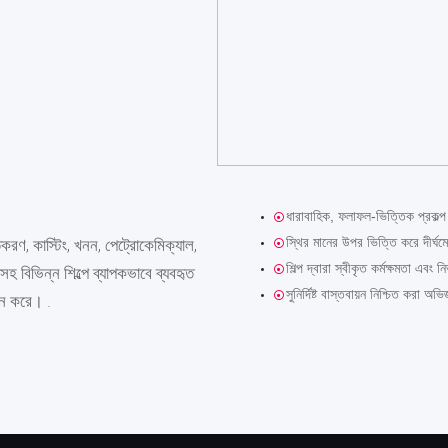
ধারাবাহিক, ফলাফল-ভিত্তিক প্রকল্প 
স্থির মানের উপর ভিত্তি করে দীর্ঘমেয
তকরণ, কাস্টিং, খনন, পেট্রোকেমিক্যাল,
শিল্প দ্বারা স্বীকৃত কর্মক্ষমতা এবং ন
সহ বিভিন্ন শিল্পে ব্যাপকভাবে ব্যবহৃত
সুনির্দিষ্ট বাস্তবায়ন নিশ্চিত করা অভি
দান করে। .