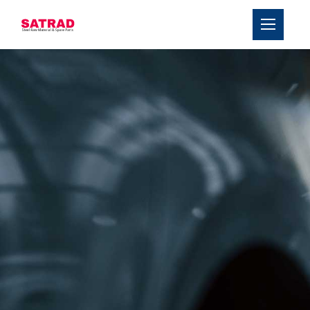
›
Über uns
›
Produkte
Blogs
Kontakt
Dienstleistungen
Team