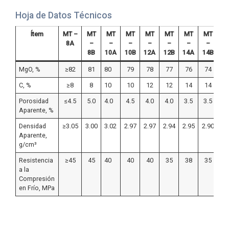
Hoja de Datos Técnicos
Ítem
MT –
MT
MT
MT
MT
MT
MT
MT
M
8A
–
–
–
–
–
–
–
8B
10A
10B
12A
12B
14A
14B
1
MgO, %
≥82
81
80
79
78
77
76
74
7
C, %
≥8
8
10
10
12
12
14
14
1
Porosidad
≤4.5
5.0
4.0
4.5
4.0
4.0
3.5
3.5
3.
Aparente, %
Densidad
≥3.05
3.00
3.02
2.97
2.97
2.94
2.95
2.90
2.
Aparente,
g/cm³
Resistencia
≥45
45
40
40
40
35
38
35
3
a la
Compresión
en Frío, MPa