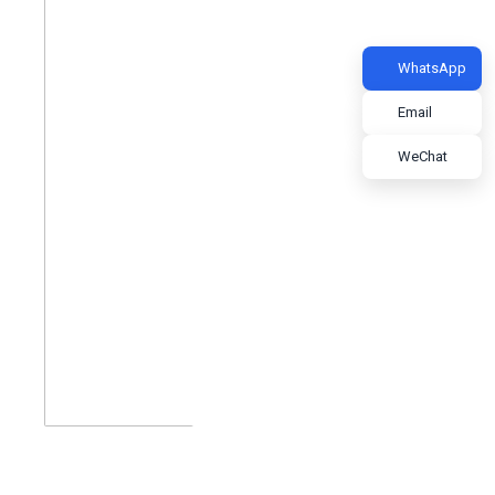
WhatsApp
Email
WeChat
High-tech Zone Huixin Business Plaza F9 F10,