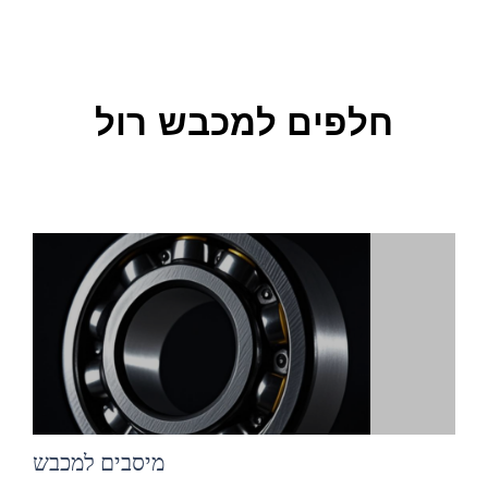
חלפים למכבש רול
מיסבים למכבש