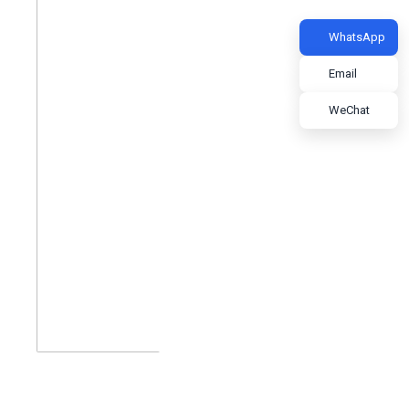
WhatsApp
Email
WeChat
High-tech Zone Huixin Business Plaza F9 F10,