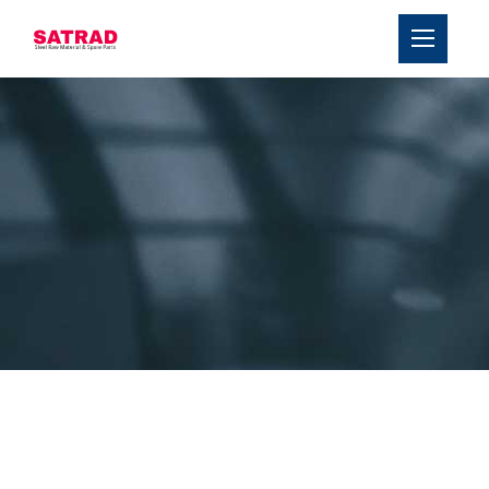
›
Chi siamo
›
Produits
Blogs
Contatto
Servizi
Squadra