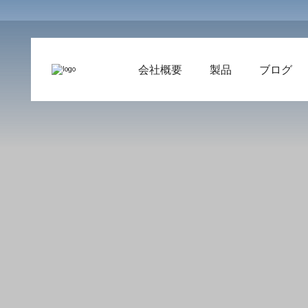
会社概要
製品
ブログ
当社について
圧延機用スペアパーツ
CCMスペアパーツ