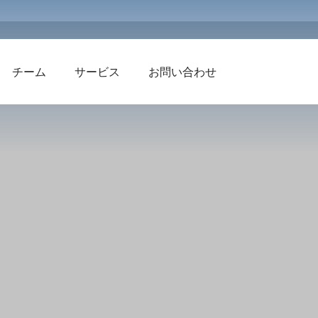
チーム
サービス
お問い合わせ
会社沿革
産業用スペアパーツ
耐火物
断熱レンガ
一体型耐火物
耐火レンガ