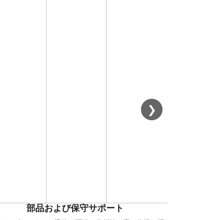
エンジニア
コンセプトから
立、立ち上げ、
せた統
❯
部品および保守サポート