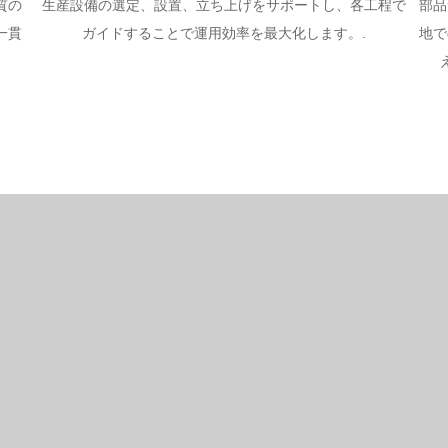
質の
生産設備の選定、設置、立ち上げをサポートし、各工程で
部品
一貫
ガイドすることで運用効率を最大化します。.
地で
。