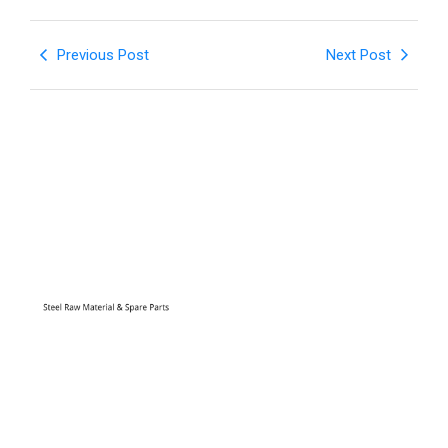
Previous Post
Next Post
High-tech Zone Huixin Business Plaza F9 F10,
Shijiazhuang .HeBei
+86 13184770996