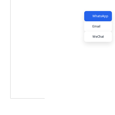
WhatsApp
Email
WeChat
High-tech Zone Huixin Business Plaza F9 F10,
Shijiazhuang .HeBei