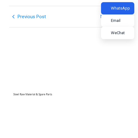
WhatsApp
Previous Post
Next Post
Email
WeChat
High-tech Zone Huixin Business Plaza F9 F10,
Shijiazhuang .HeBei
+86 13184770996