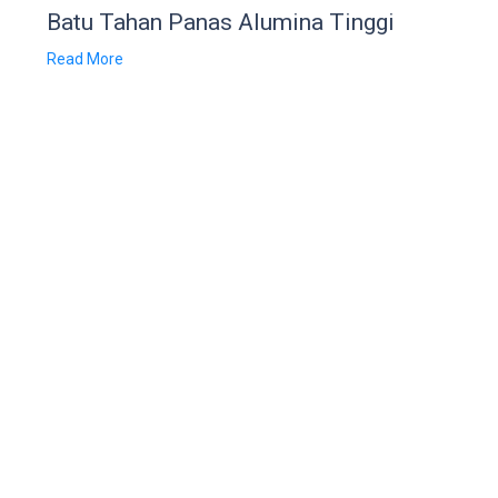
Batu Tahan Panas Alumina Tinggi
Read More
OTHER PAGES
QUICK LINKS
W
Tentang Kami