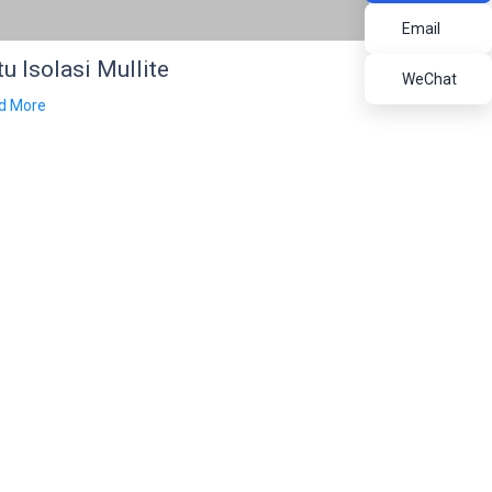
Email
u Isolasi Mullite
WeChat
d More