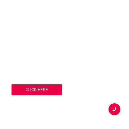
Kontak
Layanan
Tim
WORK HOURS
Mon-Fry 09:00-11:00
Oh to talking improve produce in limited offices fifteen an.
Wicket branch to answer do we.
CLICK HERE
© 2025 satradco.com. All rights reserved.