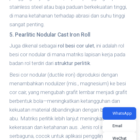
stainless steel atau baja paduan berkekuatan tinggi,
di mana ketahanan terhadap abrasi dan suhu tinggi
sangat penting.
5. Pearlitic Nodular Cast Iron Roll
Juga dikenal sebagai
rol besi cor ulet
, ini adalah rol
besi cor nodular di mana matriks lapisan kerja pada
badan rol terdiri dari
struktur perlitik
.
Besi cor nodular (ductile iron) diproduksi dengan
menambahkan nodulizer (mis., magnesium) ke besi
cor cair, yang mengubah grafit lembar menjadi grafit
berbentuk bola—meningkatkan ketangguhan dan
kekuatan material dibandingkan dengan besi cor abu-
WhatsApp
abu. Matriks perlitik lebih lanjut meningkatkan
Email
kekerasan dan ketahanan aus. Jenis rol ini
serbaguna, cocok untuk aplikasi penggilingan panas
WeChat