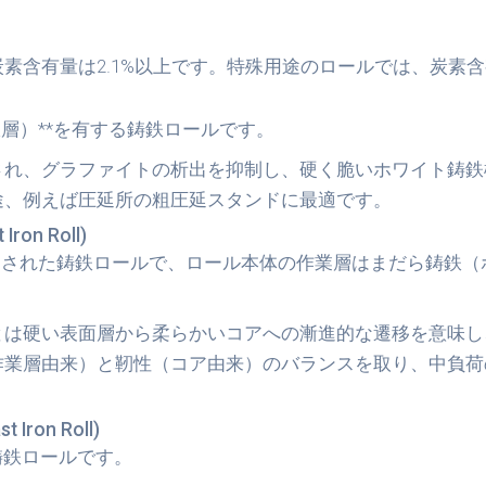
含有量は2.1%以上です。特殊用途のロールでは、炭素含有
層）**を有する鋳鉄ロールです。
され、グラファイトの析出を抑制し、硬く脆いホワイト鋳鉄
途、例えば圧延所の粗圧延スタンドに最適です。
ron Roll)
造された鋳鉄ロールで、ロール本体の作業層は
まだら鋳鉄（
とは硬い表面層から柔らかいコアへの漸進的な遷移を意味し
作業層由来）と靭性（コア由来）のバランスを取り、中負荷
Iron Roll)
鋳鉄ロールです。