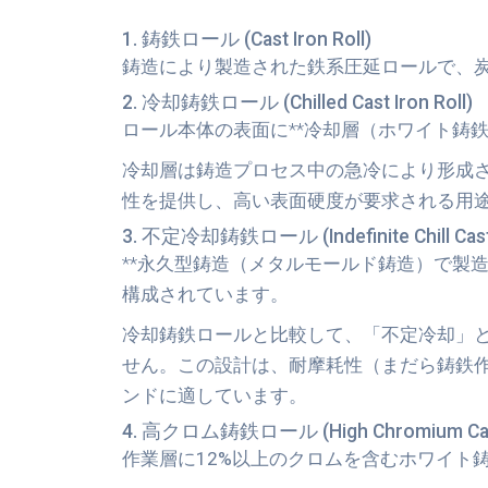
1. 鋳鉄ロール (Cast Iron Roll)
鋳造により製造された鉄系圧延ロールで、炭素
2. 冷却鋳鉄ロール (Chilled Cast Iron Roll)
ロール本体の表面に**冷却層（ホワイト鋳鉄
冷却層は鋳造プロセス中の急冷により形成
性を提供し、高い表面硬度が要求される用
3. 不定冷却鋳鉄ロール (Indefinite Chill Cast I
**永久型鋳造（メタルモールド鋳造）
で製
構成されています。
冷却鋳鉄ロールと比較して、「不定冷却」
せん。この設計は、耐摩耗性（まだら鋳鉄
ンドに適しています。
4. 高クロム鋳鉄ロール (High Chromium Cast 
作業層に
12%以上のクロム
を含むホワイト