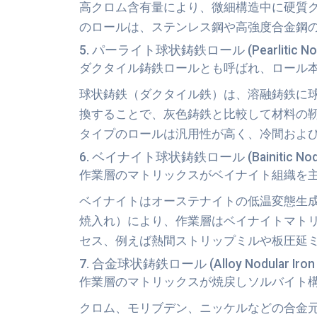
高クロム含有量により、微細構造中に硬質ク
のロールは、ステンレス鋼や高強度合金鋼
5. パーライト球状鋳鉄ロール (Pearlitic Nodular
ダクタイル鋳鉄ロール
とも呼ばれ、ロール
球状鋳鉄（ダクタイル鉄）は、溶融鋳鉄に
換することで、灰色鋳鉄と比較して材料の
タイプのロールは汎用性が高く、冷間およ
6. ベイナイト球状鋳鉄ロール (Bainitic Nodular 
作業層のマトリックスが
ベイナイト組織
を
ベイナイトはオーステナイトの低温変態生
焼入れ）により、作業層はベイナイトマト
セス、例えば熱間ストリップミルや板圧延
7. 合金球状鋳鉄ロール (Alloy Nodular Iron R
作業層のマトリックスが
焼戻しソルバイト
クロム、モリブデン、ニッケルなどの合金