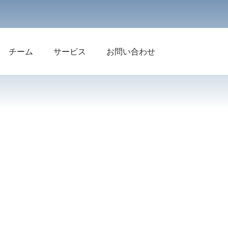
チーム
サービス
お問い合わせ
会社沿革
産業用スペアパーツ
耐火物
断熱レンガ
一体型耐火物
耐火レンガ