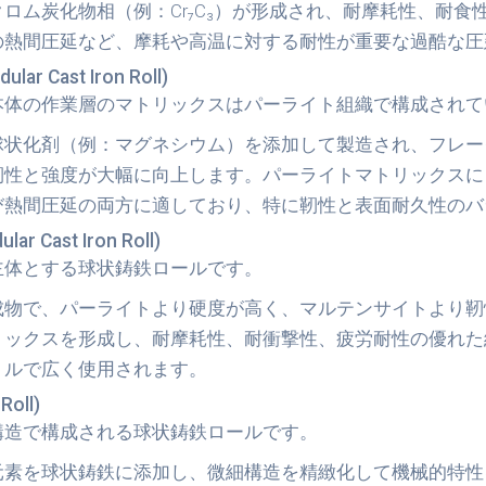
ロム炭化物相（例：Cr₇C₃）が形成され、耐摩耗性、耐
の熱間圧延など、摩耗や高温に対する耐性が重要な過酷な圧
 Cast Iron Roll)
本体の作業層のマトリックスは
パーライト組織
で構成されて
球状化剤（例：マグネシウム）を添加して製造され、フレー
靭性と強度が大幅に向上します。パーライトマトリックスに
び熱間圧延の両方に適しており、特に靭性と表面耐久性のバ
Cast Iron Roll)
主体とする球状鋳鉄ロールです。
成物で、パーライトより硬度が高く、マルテンサイトより靭
リックスを形成し、耐摩耗性、耐衝撃性、疲労耐性の優れた
ミルで広く使用されます。
oll)
構造
で構成される球状鋳鉄ロールです。
元素を球状鋳鉄に添加し、微細構造を精緻化して機械的特性