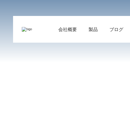
会社概要
製品
ブログ
当社について
圧延機用スペアパーツ
CCMスペアパーツ