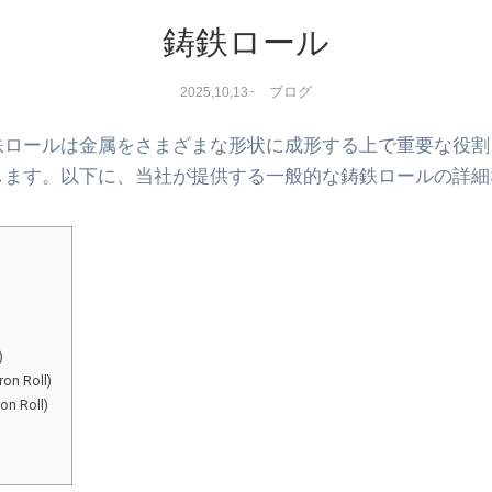
鋳鉄ロール
ブログ
2025,10,13
-
鉄ロール
は金属をさまざまな形状に成形する上で重要な役割
します。以下に、当社が提供する一般的な鋳鉄ロールの詳細
)
n Roll)
n Roll)